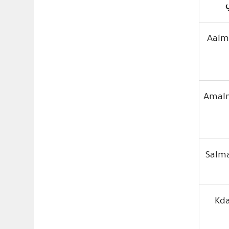
ي
Aalm
Amalr
Salm
Kda