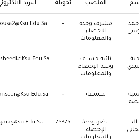
اسم
المنصب
تحويلة
البريد الالكترون
أحمد
مشرف وحدة
-
ousa2@ksu.edu.sa
وسى
الإحصاء
والمعلومات
منة
نائبة مشرف
-
sheedi@ksu.edu.sa
شيدي
وحدة الإحصاء
والمعلومات
مية
منسقة
-
ansoor@ksu.edu.sa
نصور
الد
عضو وحدة
75375
jani@ksu.edu.sa
جاني
الإحصاء
والمعلومات