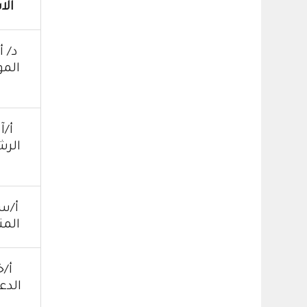
ال
د/ 
الم
أ/آ
الر
أ/س
الم
أ/خ
الدع