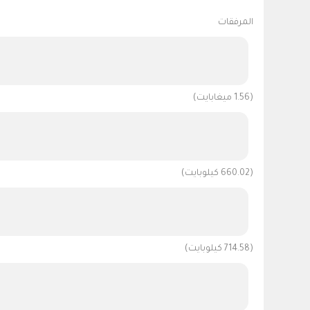
المرفقات
(1.56 ميغابايت)
(660.02 كيلوبايت)
(714.58 كيلوبايت)