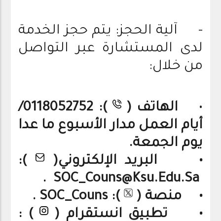
- آلية الحجز: يتم حجز الخدمة
لدى المستشارة عبر التواصل
من خلال:
•
الهاتف (
): 0118052752/
أيام العمل مدار الأسبوع ما عدا
يوم الجمعة.
• البريد الإلكتروني(
):
SOC_Couns@ksu.edu.sa .
• منصة (
): SOC_Couns .
• تطبيق انستقرام (
) :