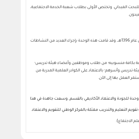
ى للبحث الميداني. وتختص الأولى بطلاب شعبة الخدمة الاجتماعية،
يدون.
نظراً لأهمية الدور الذي يضطلع به قسم الدراسات الاجتماعية في دراسة المجتمع السعودي، فقد أنشئت وحدة للبحوث الاجتماعية والتوثيق، وذلك في عام 1396هـ، وقد قامت هذه الوحدة بإجراء العديد من النشاطات
لجامعة بكافة منسوبيه؛ من طلاب وموظفين وأعضاء هيئة تدريس؛
تدريس وأسرهم؛ بالاعتماد على الكوادر العلمية المدربة من
 وحدة للجودة والاعتماد الأكاديمي بالقسم، وسعت جاهدة في هذا
ويم التعليم والتدريب ممثلة بالمركز الوطني للتقويم والاعتماد
لم الاجتماع
).