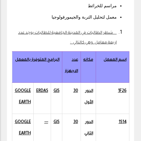
مراسم للخرائط
معمل لتحليل التربة والجيمورفولوجيا
شطر الطالبات في المدينة الجامعية للطالبات يوجد عدد
اربعة معامل وهي كالتالي :
اسم المعمل
مكانه
عدد
البرامج المتوفرة بالمعمل
الاجهزة
1F26
الدور
30
GIS
ERDAS
GOOGLE
الأول
EARTH
1S14
الدور
30
GIS
---
GOOGLE
الثاني
EARTH