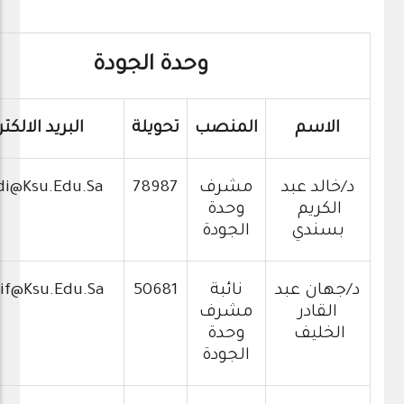
وحدة الجودة
الاسم
المنصب
تحويلة
البريد الالكت
د/خالد عبد
مشرف
78987
di@ksu.edu.sa
الكريم
وحدة
بسندي
الجودة
د/جهان عبد
نائبة
50681
aif@ksu.edu.sa
القادر
مشرف
الخليف
وحدة
الجودة