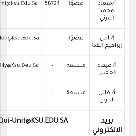
أ/ميعاد
عضوًا
58724
rni@ksu.edu.sa
محمد
القرني
أ/ أمل
عضوًا
-
dda@ksu.edu.sa
إبراهيم الفدا
أ/ هيفاء
منسقة
-
fily@ksu.deu.sa
الغفيلي
أ/ فاتن
منسقة
-
الحربي
بريد
Qui-Unit@KSU.EDU.SA
الالكتروني