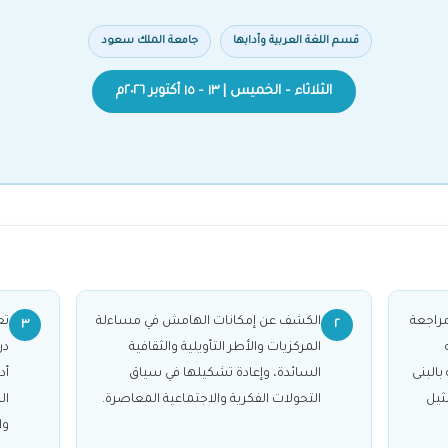
قسم اللغة العربية وآدابها
جامعة الملك سعود
الثلاثاء – الخميس | ١٣ – ١٥ أكتوبر ٢٠٢٦م
راجعة
الكشف عن إمكانات الهامش في مساءلة
تع
٣
٢
المركزيات والأطر التأويلية والثقافية
در
بالبنى
السائدة، وإعادة تشكيلها في سياق
أد
ثيل
التحولات الفكرية والاجتماعية المعاصرة.
ال
وا