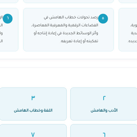
رصد تحولات خطاب الهامش في
ال
٦
٥
ية،
الفضاءات الرقمية والمعرفية المعاصرة،
ال
دية
وأثر الوسائط الجديدة في إعادة إنتاجه أو
وا
ديده.
تمكينه أو إعادة تعريفه.
ال
٣
٢
الأدب والهامش
اللغة وخطاب الهامش
٧
٦