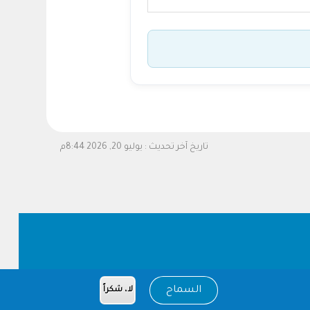
تاريخ آخر تحديث :
يوليو 20, 2026 8:44م
السماح
لا، شكراً