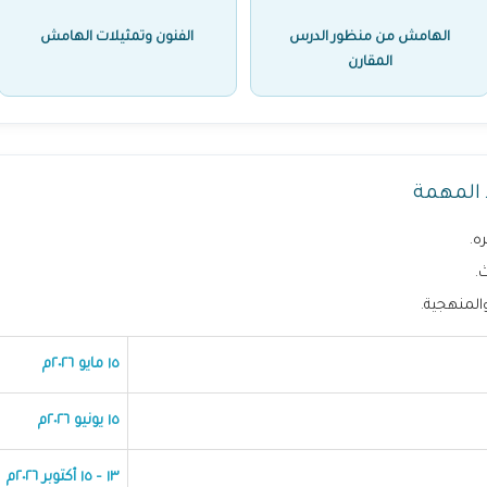
الهامش من منظور الدرس
الفنون وتمثيلات الهامش
المقارن
 المهمة
ه.
.
والمنهجية.
١٥ مايو ٢٠٢٦م
١٥ يونيو ٢٠٢٦م
١٣ – ١٥ أكتوبر ٢٠٢٦م